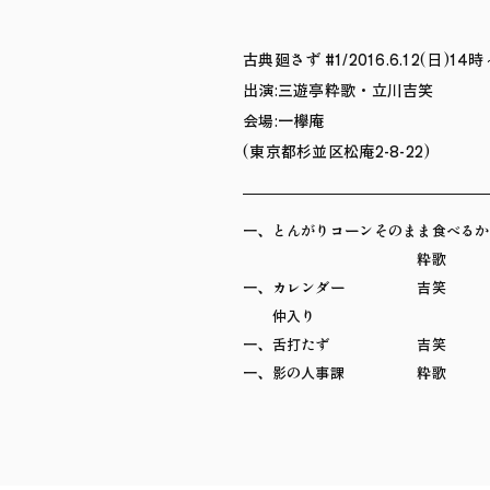
古典廻さず #1/2016.6.12(日)14時
出演:三遊亭粋歌・立川吉笑
会場:一欅庵
(東京都杉並区松庵2-8-22)
一、とんがりコーンそのまま食べ
粋歌
一、カレンダー 吉笑
仲入り
一、舌打たず 吉笑
一、影の人事課 粋歌