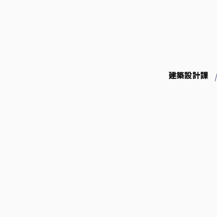
コ
ン
テ
ン
ツ
へ
ス
建築設計課
キ
ッ
プ