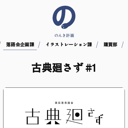
落語会企画課
イラストレーション課
購買部
古典廻さず #1