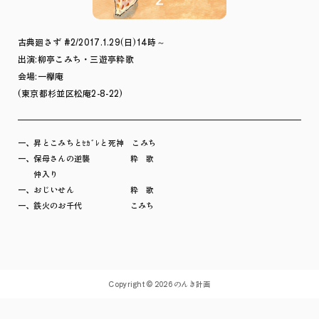
古典廻さず #2/2017.1.29(日)14時～
出演:柳亭こみち・三遊亭粋歌
会場:一欅庵
(東京都杉並区松庵2-8-22)
一、昇とこみちとｾｶﾞﾚと死神 こみち
一、保母さんの逆襲 粋 歌
仲入り
一、おじいせん 粋 歌
一、鉄火のお千代 こみち
Copyright © 2026 のんき計画