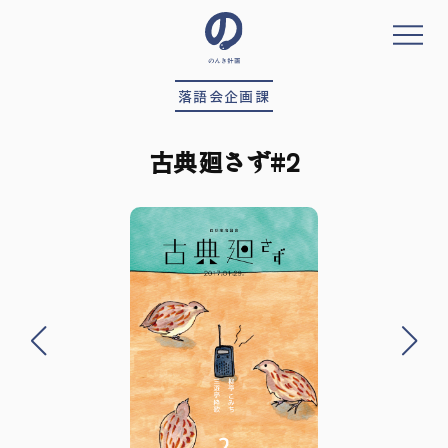
コ
ン
テ
ン
落語会企画課
ツ
へ
ス
古典廻さず#2
キ
ッ
プ