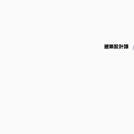
コ
ン
テ
ン
ツ
へ
ス
建築設計課
キ
ッ
プ