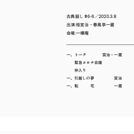
古典廻し #6-6／2020.3.8
出演:桂宮治・春風亭一蔵
会場:一欅庵
一、トーク 宮治・一蔵
緊急コロナ会議
仲入り
一、引越しの夢 宮治
一、転 宅 一蔵