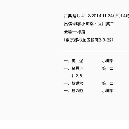
古典廻し #1-2/2014.11.24(日)14
出演:柳亭小痴楽・立川笑二
会場:一欅庵
(東京都杉並区松庵2-8-22)
一、両 泥 小痴楽
一、猪買い 笑 二
仲入り
一、鮫講釈 笑 二
一、礒の鮑 小痴楽