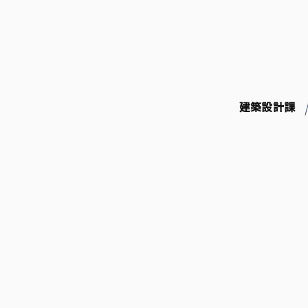
コ
ン
テ
ン
ツ
へ
ス
建築設計課
キ
ッ
プ