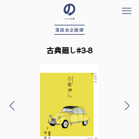
コ
ン
テ
ン
落語会企画課
ツ
へ
ス
古典廻し#3-8
キ
ッ
プ