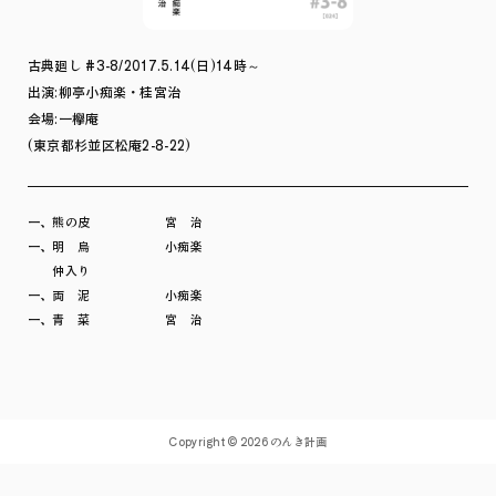
古典廻し #3-8/2017.5.14(日)14時～
出演:柳亭小痴楽・桂宮治
会場:一欅庵
(東京都杉並区松庵2-8-22)
一、熊の皮 宮 治
一、明 烏 小痴楽
仲入り
一、両 泥 小痴楽
一、青 菜 宮 治
Copyright © 2026 のんき計画