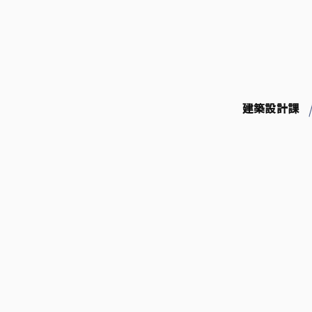
コ
ン
テ
ン
ツ
へ
ス
建築設計課
キ
ッ
プ