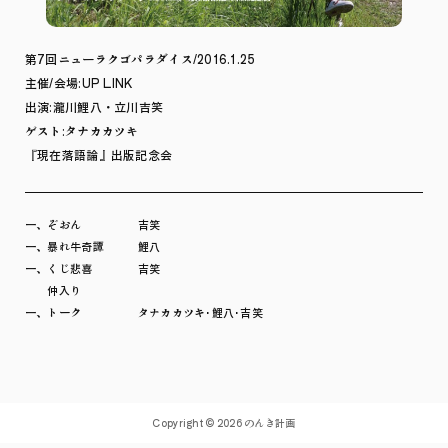
第7回ニューラクゴパラダイス/2016.1.25
主催/会場:UP LINK
出演:瀧川鯉八・立川吉笑
ゲスト:タナカカツキ
『現在落語論』出版記念会
一、ぞおん 吉笑
一、暴れ牛奇譚 鯉八
一、くじ悲喜 吉笑
仲入り
一、トーク タナカカツキ･鯉八･吉笑
Copyright © 2026 のんき計画