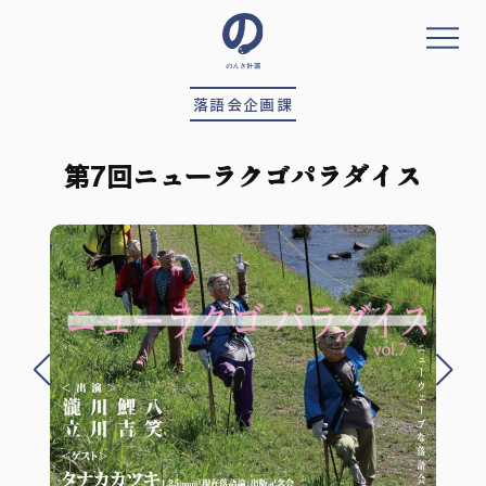
コ
ン
テ
ン
落語会企画課
ツ
へ
ス
第7回ニューラクゴパラダイス
キ
ッ
プ